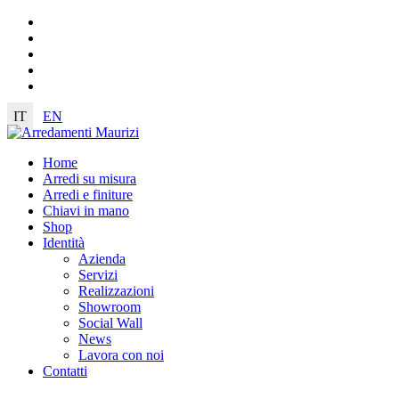
IT
EN
Home
Arredi su misura
Arredi e finiture
Chiavi in mano
Shop
Identità
Azienda
Servizi
Realizzazioni
Showroom
Social Wall
News
Lavora con noi
Contatti